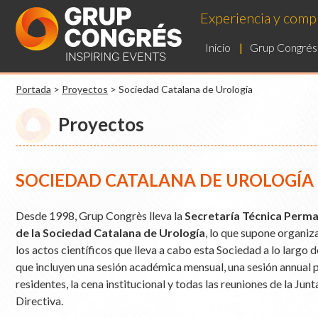
Experiencia y compr
Inicio
Grup Congrés
Portada
>
Proyectos
>
Sociedad Catalana de Urología
Proyectos
SOCIEDAD CATALANA DE UROLOGÍA
Desde 1998, Grup Congrès lleva la
Secretaría Técnica Perm
de la Sociedad Catalana de Urología
, lo que supone organiz
los actos científicos que lleva a cabo esta Sociedad a lo largo d
que incluyen una sesión académica mensual, una sesión annual p
residentes, la cena institucional y todas las reuniones de la Junt
Directiva.