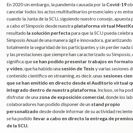
En 2020 sin embargo, la pandemia causada por la
Covid-19
obl
cancelar todos los actos multitudinarios presenciales y es ent
cuando la Junta de la SCU, siguiendo nuestro consejo, apuesta p
a cabo el Simposio desde nuestra
plataforma virtual MeetK
resultado
la solución perfecta
para que la SCU pueda celebra
Simposio Anual de una manera ágil e innovadora, garantizando
totalmente la seguridad de los participantes y sin perder nada 
y las prestaciones que siempre han caracterizado su Simposio, 
significa que
se han podido presentar trabajos en formato
y vídeo
, que ha habido una
sesión de Tesis
y varias sesiones d
contenido científico en streaming, es decir, unas
sesiones cien
que se han emitido en directo desde el Auditorio virtual q
integrado dentro de nuestra plataforma
. Incluso, se ha po
disfrutar de una
zona de exposición comercial
, donde los la
colaboradores han podido disponer de un
stand propio
personalizado
desde donde informar de su actividad reciente
se ha podido l
levar a cabo en directo la entrega de premio
de la SCU.