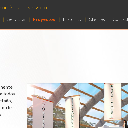
omiso a tu servicio
Servicios
Proyectos
Histórico
Clientes
Contac
anente
ar todos
el año,
ara los
a