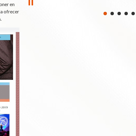
poner en
ra ofrecer
.