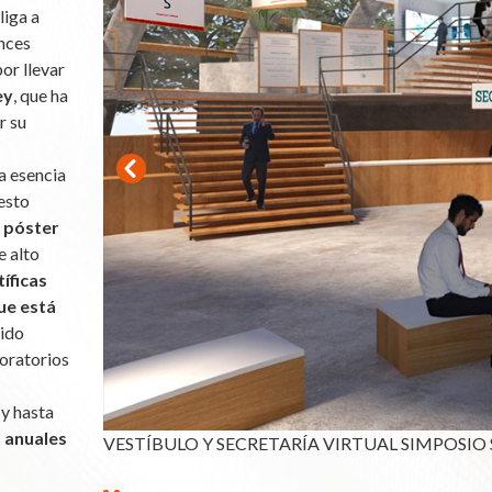
iga a
onces
or llevar
ey
, que ha
r su
la esencia
esto
 póster
e alto
tíficas
ue está
dido
boratorios
 y hasta
s anuales
VESTÍBULO Y SECRETARÍA VIRTUAL SIMPOSIO 