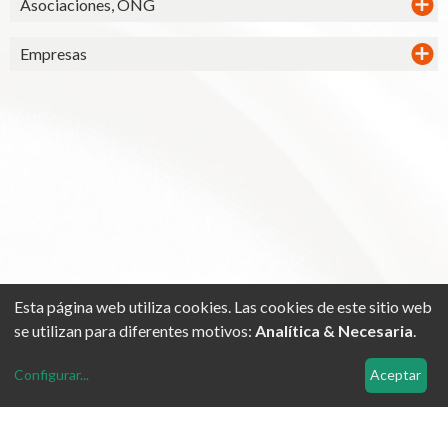
Asociaciones, ONG
Empresas
Esta página web utiliza cookies. Las cookies de este sitio web
©Grup Congrés -
Aviso Legal
se utilizan para diferentes motivos:
Analítica & Necesaria
.
Contacta con nosotros
Configurar
...
Aceptar
c/ Legalitat, 64-66 (Legalitat Flat) Local 10. 08024 Barcelona
(Spain).