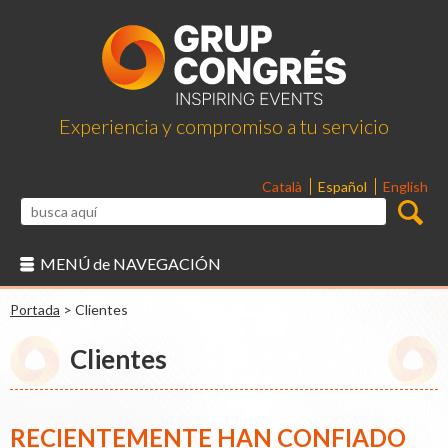
Experiencia y compromiso a tu servicio
Català
Español
English
MENÚ de NAVEGACIÓN
Portada
>
Clientes
Clientes
RECIENTEMENTE HAN CONFIADO