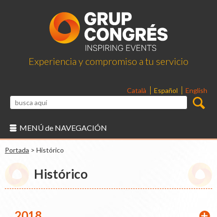
Experiencia y compromiso a tu servicio
Català
Español
English
MENÚ de NAVEGACIÓN
Portada
>
Histórico
Histórico
2018